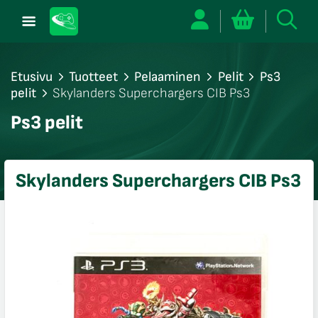
Etusivu
Tuotteet
Pelaaminen
Pelit
Ps3
pelit
Skylanders Superchargers CIB Ps3
/sulje
Ps3 pelit
likko
/sulje
likko
Skylanders Superchargers CIB Ps3
/sulje
likko