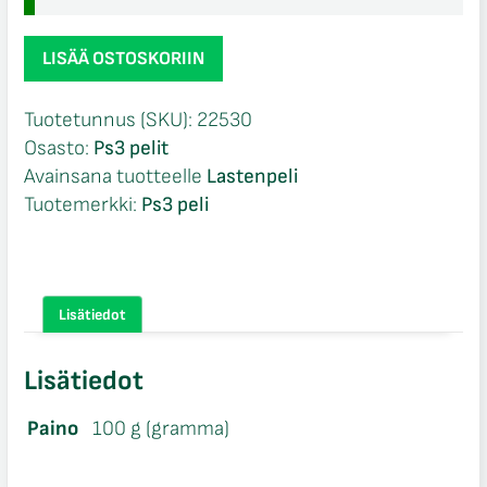
Skylanders
LISÄÄ OSTOSKORIIN
Superchargers
CIB
Tuotetunnus (SKU):
22530
Ps3
Osasto:
Ps3 pelit
määrä
Avainsana tuotteelle
Lastenpeli
Tuotemerkki:
Ps3 peli
Lisätiedot
Lisätiedot
Paino
100 g (gramma)