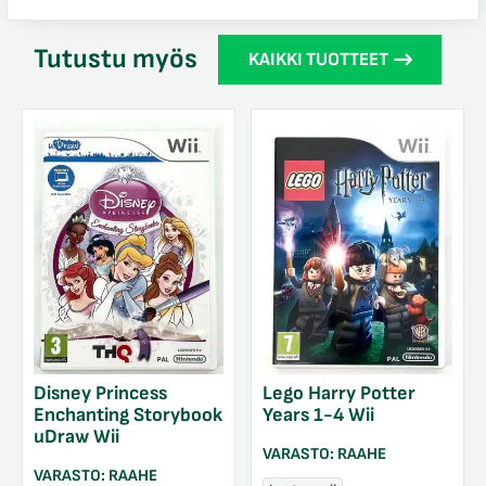
Tutustu myös
KAIKKI TUOTTEET
Disney Princess
Lego Harry Potter
Enchanting Storybook
Years 1-4 Wii
uDraw Wii
VARASTO:
RAAHE
VARASTO:
RAAHE