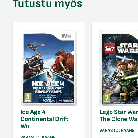
Tutustu myös
Ice Age 4
Lego Star War
Continental Drift
The Clone War
Wii
VARASTO:
RAAHE
VARASTO:
RAAHE