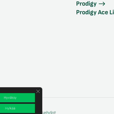
Prodigy
Prodigy Ace L
Sulje evästebanneri
Hyväksy
Hylkää
e
Tilaus- ja toimitusehdot