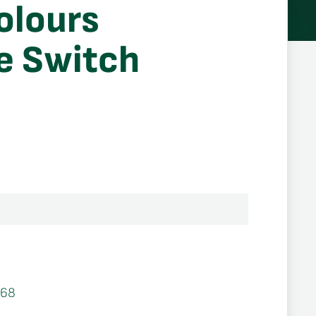
olours
e Switch
568