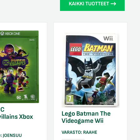
KAIKKI TUOTTEET
DC
Lego Batman The
illains Xbox
Videogame Wii
VARASTO:
RAAHE
O:
JOENSUU