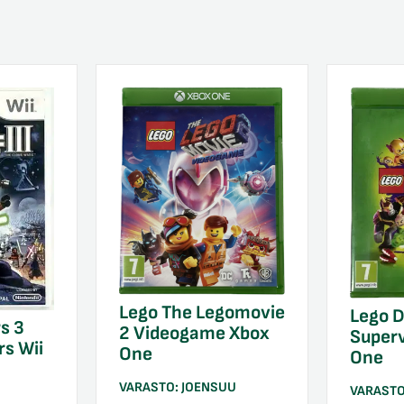
Lego The Legomovie
Lego 
s 3
2 Videogame Xbox
Superv
s Wii
One
One
VARASTO:
JOENSUU
VARAST