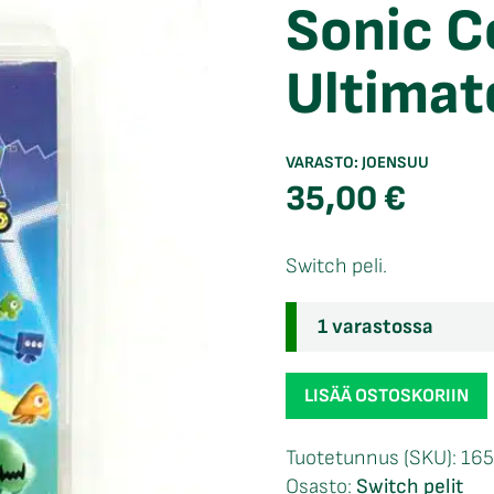
Sonic C
Ultimat
VARASTO:
JOENSUU
35,00
€
Switch peli.
1 varastossa
Sonic
LISÄÄ OSTOSKORIIN
Colours
Ultimate
Tuotetunnus (SKU):
16
Switch
Osasto:
Switch pelit