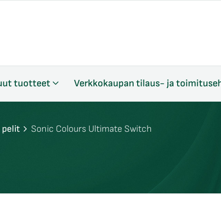
ut tuotteet
Verkkokaupan tilaus- ja toimituse
pelit
Sonic Colours Ultimate Switch