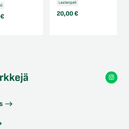
Lastenpeli
li
20,00
€
0
€
rkkejä
Secon
Instag
s