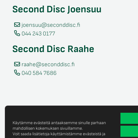
Second Disc Joensuu
joensuu@seconddisc.fi
044 243 0177
Second Disc Raahe
raahe@seconddisc.fi
040 584 7686
Käytämme evästeitä antaaksemme sinulle parhaan
mahdollisen kokemuksen sivuillamme.
Voit saada lisätietoja käyttämistämme evästeistä ja
Tietosuojaselost
© Copyright 2025 Second Disc Oy