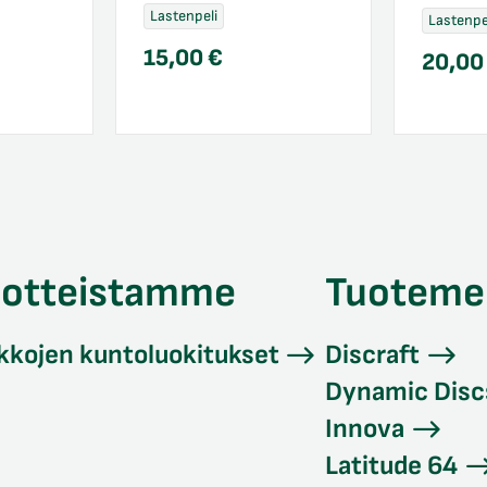
Lastenpeli
Lastenpe
15,00
€
20,0
uotteistamme
Tuoteme
kkojen kuntoluokitukset
Discraft
Dynamic Disc
Innova
Latitude 64