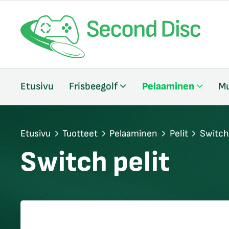
/sulje
Etusivu
Frisbeegolf
Pelaaminen
Mu
likko
/sulje
likko
/sulje
Etusivu
Tuotteet
Pelaaminen
Pelit
Switch 
likko
Switch pelit