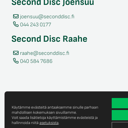
Second Disc Joensuu
joensuu@seconddisc.fi
044 243 0177
Second Disc Raahe
raahe@seconddisc.fi
040 584 7686
Käytämme evästeitä antaaksemme sinulle parhaan
mahdollisen kokemuksen sivuillamme.
Voit saada lisätietoja käyttämistämme evästeistä ja
Tietosuojaselost
© Copyright 2025 Second Disc Oy
hallinnoida niitä
asetuksista
.