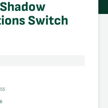
 Shadow
ions Switch
655
li