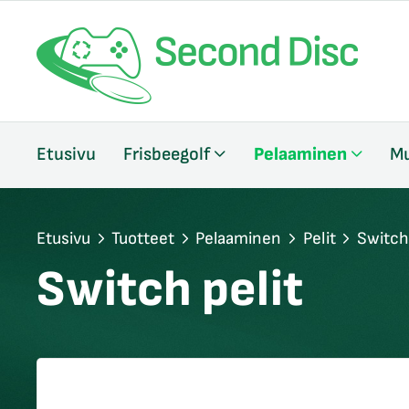
/sulje
Etusivu
Frisbeegolf
Pelaaminen
Mu
likko
/sulje
likko
/sulje
Etusivu
Tuotteet
Pelaaminen
Pelit
Switch 
likko
Switch pelit