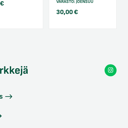
VARASTO:
JOENSUU
0
€
30,00
€
rkkejä
Secon
Instag
s