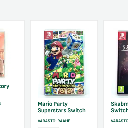
tory
Mario Party
Skabm
U
Superstars Switch
Switc
VARASTO:
RAAHE
VARAST