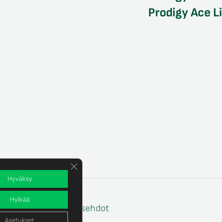
Prodigy Ace L
Sulje evästebanneri
Hyväksy
Hylkää
e
Tilaus- ja toimitusehdot
Asetukset