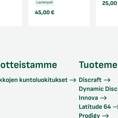
25,0
Lastenpeli
45,00
€
uotteistamme
Tuoteme
kkojen kuntoluokitukset
Discraft
Dynamic Disc
Innova
Latitude 64
Prodigy