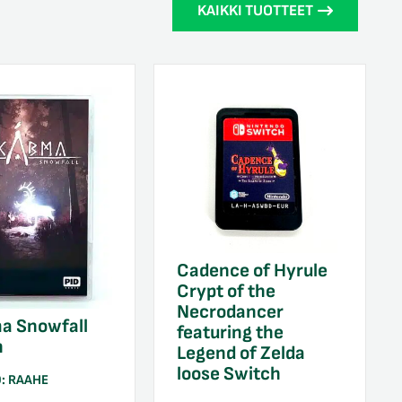
KAIKKI TUOTTEET
Cadence of Hyrule
Crypt of the
Necrodancer
a Snowfall
featuring the
h
Legend of Zelda
loose Switch
O:
RAAHE