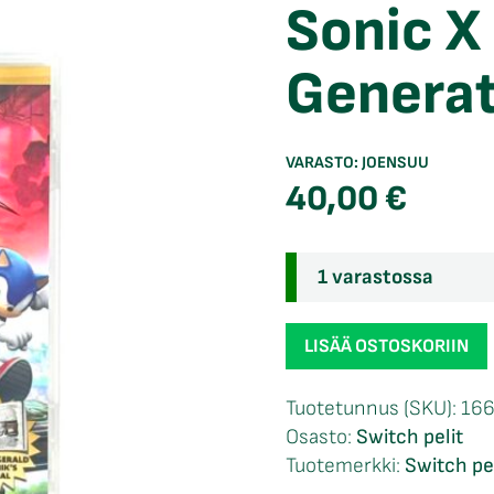
Sonic X
Generat
VARASTO:
JOENSUU
40,00
€
1 varastossa
Sonic
LISÄÄ OSTOSKORIIN
X
Shadow
Tuotetunnus (SKU):
16
Generations
Osasto:
Switch pelit
Switch
Tuotemerkki:
Switch pe
määrä