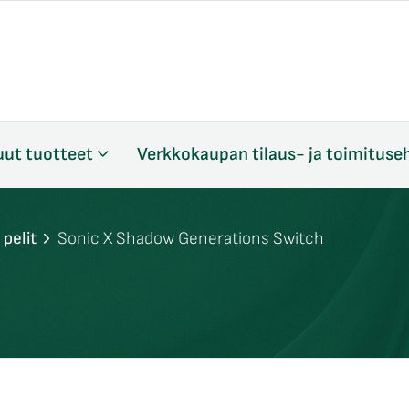
ut tuotteet
Verkkokaupan tilaus- ja toimituse
pelit
Sonic X Shadow Generations Switch