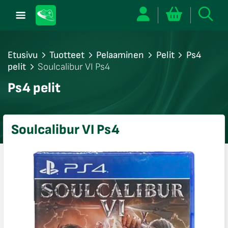
Etusivu
Tuotteet
Pelaaminen
Pelit
Ps4
pelit
Soulcalibur VI Ps4
/sulje
Ps4 pelit
likko
/sulje
likko
Soulcalibur VI Ps4
/sulje
likko