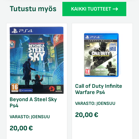
Tutustu myös
KAIKKI TUOTTEET
Call of Duty Infinite
Warfare Ps4
Beyond A Steel Sky
VARASTO:
JOENSUU
Ps4
20,00
€
VARASTO:
JOENSUU
20,00
€