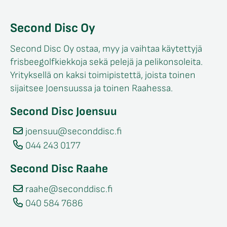
Second Disc Oy
Second Disc Oy ostaa, myy ja vaihtaa käytettyjä
frisbeegolfkiekkoja sekä pelejä ja pelikonsoleita.
Yrityksellä on kaksi toimipistettä, joista toinen
sijaitsee Joensuussa ja toinen Raahessa.
Second Disc Joensuu
joensuu@seconddisc.fi
044 243 0177
Second Disc Raahe
raahe@seconddisc.fi
040 584 7686