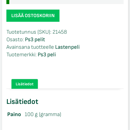
The
LISÄÄ OSTOSKORIIN
Smurfs
2
Tuotetunnus (SKU):
21458
Ps3
Osasto:
Ps3 pelit
määrä
Avainsana tuotteelle
Lastenpeli
Tuotemerkki:
Ps3 peli
Lisätiedot
Lisätiedot
Paino
100 g (gramma)