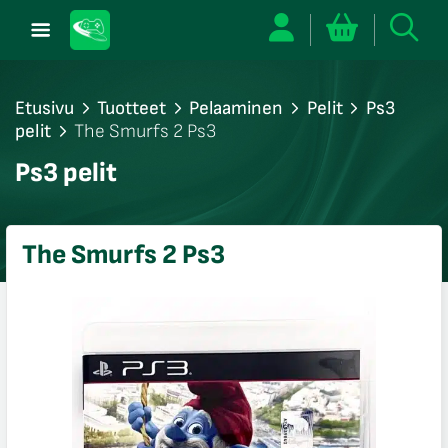
Etusivu
Tuotteet
Pelaaminen
Pelit
Ps3
pelit
The Smurfs 2 Ps3
/sulje
Ps3 pelit
likko
/sulje
likko
The Smurfs 2 Ps3
/sulje
likko