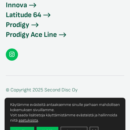
Innova
Latitude 64
Prodigy
Prodigy Ace Line
Seconddisc
Instagramissa
© Copyright 2025 Second Disc Oy
Tietosuojaseloste
Käytämme evästeitä antaaksemme sinulle parhaan mahdollisen
kokemuksen sivuillamme.
Tilaus- ja toimitusehdot
Voit saada lisätietoja käyttämistämme evästeistä ja hallinnoida
niitä
asetuksista
.