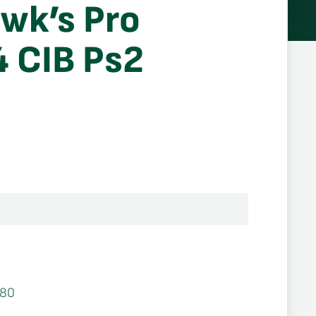
wk’s Pro
4 CIB Ps2
280