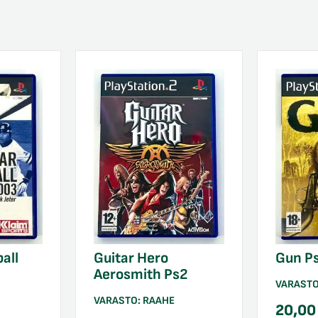
all
Guitar Hero
Gun P
Aerosmith Ps2
VARAST
VARASTO:
RAAHE
20,0