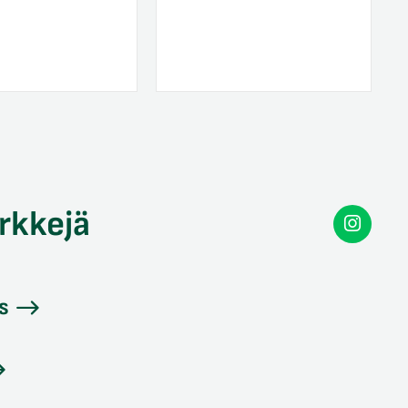
rkkejä
Secon
Instag
s