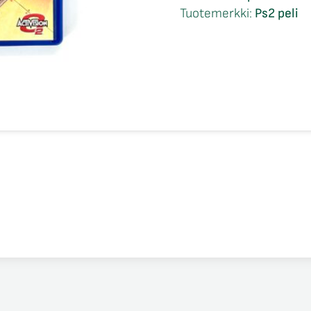
4
Tuotemerkki:
Ps2 peli
CIB
Ps2
määrä