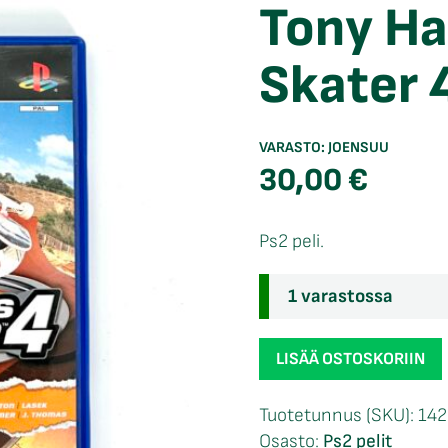
Tony Ha
Skater 
VARASTO:
JOENSUU
30,00
€
Ps2 peli.
1 varastossa
Tony
LISÄÄ OSTOSKORIIN
Hawk's
Pro
Tuotetunnus (SKU):
14
Skater
Osasto:
Ps2 pelit