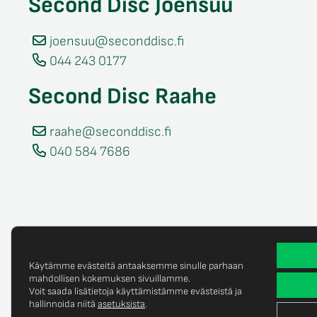
Second Disc Joensuu
joensuu@seconddisc.fi
044 243 0177
Second Disc Raahe
raahe@seconddisc.fi
040 584 7686
Käytämme evästeitä antaaksemme sinulle parhaan
mahdollisen kokemuksen sivuillamme.
Voit saada lisätietoja käyttämistämme evästeistä ja
Tietosuojaselost
© Copyright 2025 Second Disc Oy
hallinnoida niitä
asetuksista
.