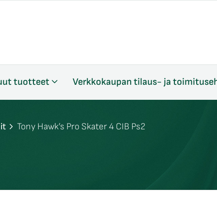
ut tuotteet
Verkkokaupan tilaus- ja toimituse
it
Tony Hawk’s Pro Skater 4 CIB Ps2