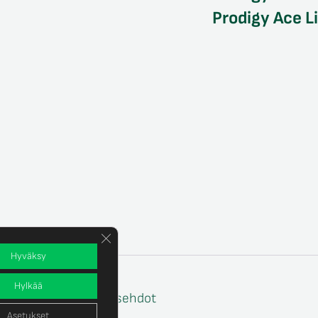
Prodigy Ace L
Sulje evästebanneri
Hyväksy
Hylkää
e
Tilaus- ja toimitusehdot
Asetukset