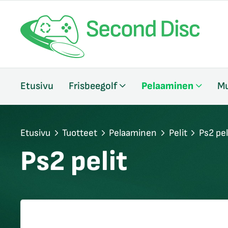
/sulje
Etusivu
Frisbeegolf
Pelaaminen
Mu
likko
/sulje
likko
/sulje
Etusivu
Tuotteet
Pelaaminen
Pelit
Ps2 pel
likko
Ps2 pelit