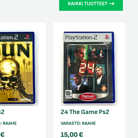
KAIKKI TUOTTEET
s2
24 The Game Ps2
O:
RAAHE
VARASTO:
RAAHE
0
€
15,00
€