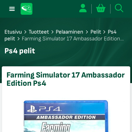
Etusivu
Tuotteet
Pelaaminen
Pelit
Ps4
pelit
Farming Simulator 17 Ambassador Edition
Ps4
/sulje
Ps4 pelit
likko
/sulje
likko
Farming Simulator 17 Ambassador
/sulje
Edition Ps4
likko