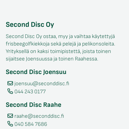
Second Disc Oy
Second Disc Oy ostaa, myy ja vaihtaa käytettyjä
frisbeegolfkiekkoja sekä pelejä ja pelikonsoleita.
Yrityksellä on kaksi toimipistettä, joista toinen
sijaitsee Joensuussa ja toinen Raahessa.
Second Disc Joensuu
joensuu@seconddisc.fi
044 243 0177
Second Disc Raahe
raahe@seconddisc.fi
040 584 7686