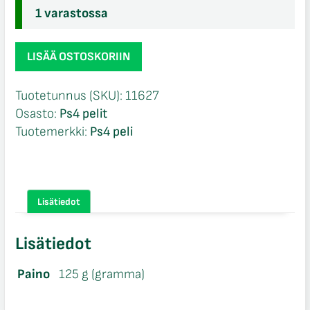
1 varastossa
Farming
LISÄÄ OSTOSKORIIN
Simulator
17
Tuotetunnus (SKU):
11627
Ambassador
Osasto:
Ps4 pelit
Edition
Tuotemerkki:
Ps4 peli
Ps4
määrä
Lisätiedot
Lisätiedot
Paino
125 g (gramma)