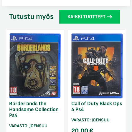
Tutustu myös
KAIKKI TUOTTEET
Borderlands the
Call of Duty Black Ops
Handsome Collection
4 Ps4
Ps4
VARASTO:
JOENSUU
VARASTO:
JOENSUU
20,00
€