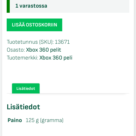
1 varastossa
Resident
LISÄÄ OSTOSKORIIN
Evil
Operation
Tuotetunnus (SKU):
13671
Raccoon
Osasto:
Xbox 360 pelit
City
Tuotemerkki:
Xbox 360 peli
Xbox
360
määrä
Lisätiedot
Lisätiedot
Paino
125 g (gramma)