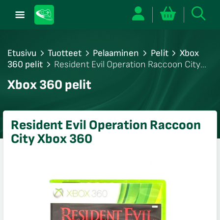
Etusivu
Tuotteet
Pelaaminen
Pelit
Xbox
360 pelit
Resident Evil Operation Raccoon City
Xbox 360
/sulje
Xbox 360 pelit
likko
/sulje
likko
Resident Evil Operation Raccoon
/sulje
City Xbox 360
likko