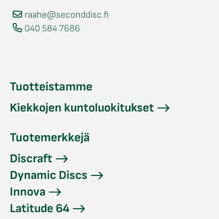
raahe@seconddisc.fi
040 584 7686
Tuotteistamme
Kiekkojen kuntoluokitukset
Tuotemerkkejä
Discraft
Dynamic Discs
Innova
Latitude 64