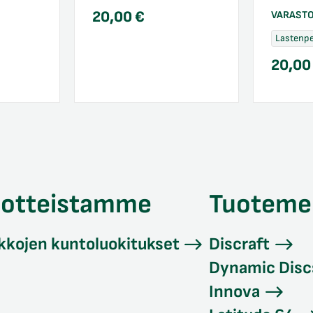
20,00
€
VARAST
Lastenpe
20,0
uotteistamme
Tuoteme
kkojen kuntoluokitukset
Discraft
Dynamic Disc
Innova