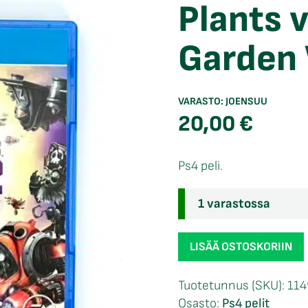
Plants 
Garden 
VARASTO:
JOENSUU
20,00
€
Ps4 peli.
1 varastossa
Plants
LISÄÄ OSTOSKORIIN
vs
Zombies
Tuotetunnus (SKU):
114
Garden
Osasto:
Ps4 pelit