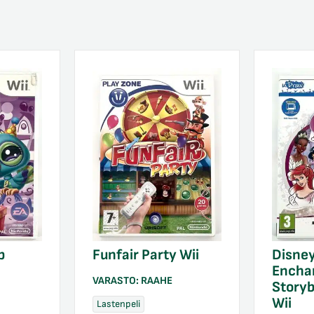
p
Funfair Party Wii
Disney
Encha
VARASTO:
RAAHE
Story
Wii
Lastenpeli