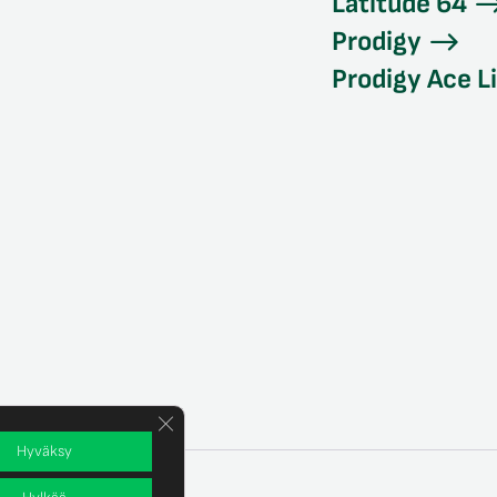
Latitude 64
Prodigy
Prodigy Ace L
Sulje evästebanneri
Hyväksy