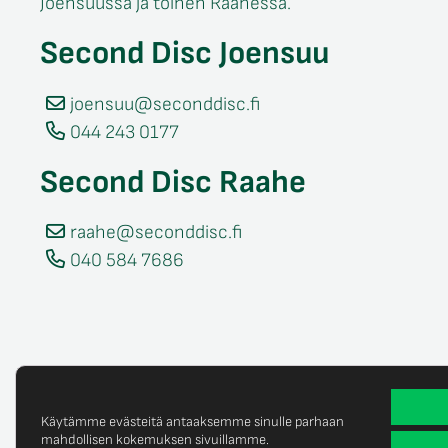
Joensuussa ja toinen Raahessa.
Second Disc Joensuu
joensuu@seconddisc.fi
044 243 0177
Second Disc Raahe
raahe@seconddisc.fi
040 584 7686
Käytämme evästeitä antaaksemme sinulle parhaan
mahdollisen kokemuksen sivuillamme.