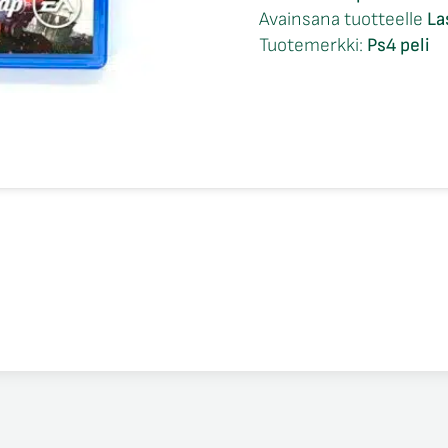
Warfare
Avainsana tuotteelle
La
2
Tuotemerkki:
Ps4 peli
Ps4
määrä