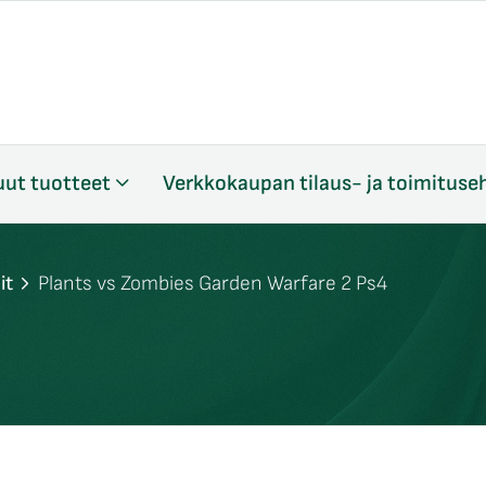
ut tuotteet
Verkkokaupan tilaus- ja toimituse
it
Plants vs Zombies Garden Warfare 2 Ps4