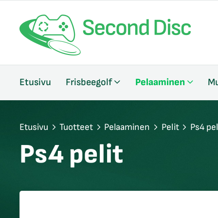
/sulje
Etusivu
Frisbeegolf
Pelaaminen
Mu
likko
/sulje
likko
/sulje
Etusivu
Tuotteet
Pelaaminen
Pelit
Ps4 pel
likko
Ps4 pelit