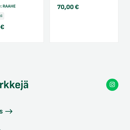
70,00
€
O:
RAAHE
li
0
€
rkkejä
Secon
Instag
s