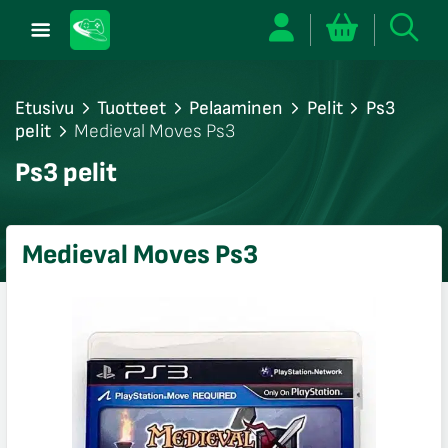
Etusivu
Tuotteet
Pelaaminen
Pelit
Ps3
pelit
Medieval Moves Ps3
/sulje
Ps3 pelit
likko
/sulje
likko
Medieval Moves Ps3
/sulje
likko