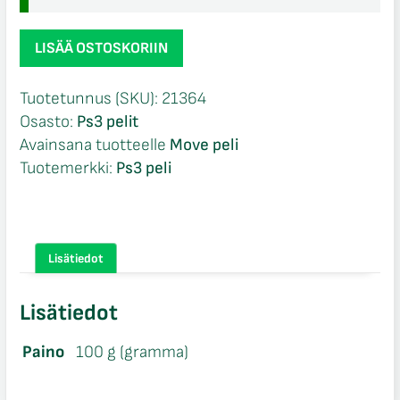
Medieval
LISÄÄ OSTOSKORIIN
Moves
Ps3
Tuotetunnus (SKU):
21364
määrä
Osasto:
Ps3 pelit
Avainsana tuotteelle
Move peli
Tuotemerkki:
Ps3 peli
Lisätiedot
Lisätiedot
Paino
100 g (gramma)