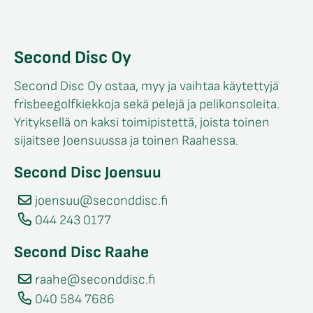
Second Disc Oy
Second Disc Oy ostaa, myy ja vaihtaa käytettyjä
frisbeegolfkiekkoja sekä pelejä ja pelikonsoleita.
Yrityksellä on kaksi toimipistettä, joista toinen
sijaitsee Joensuussa ja toinen Raahessa.
Second Disc Joensuu
joensuu@seconddisc.fi
044 243 0177
Second Disc Raahe
raahe@seconddisc.fi
040 584 7686