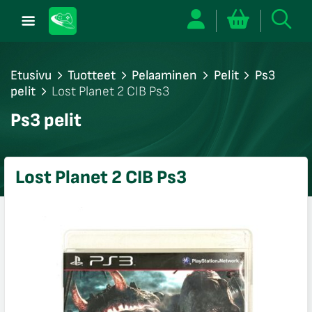
Etusivu
Tuotteet
Pelaaminen
Pelit
Ps3
pelit
Lost Planet 2 CIB Ps3
/sulje
Ps3 pelit
likko
/sulje
likko
Lost Planet 2 CIB Ps3
/sulje
likko