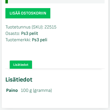
Lost
LISÄÄ OSTOSKORIIN
Planet
2
Tuotetunnus (SKU):
22515
CIB
Osasto:
Ps3 pelit
Ps3
Tuotemerkki:
Ps3 peli
määrä
Lisätiedot
Lisätiedot
Paino
100 g (gramma)