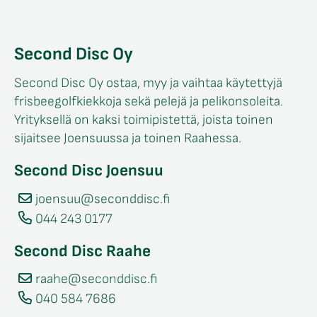
Second Disc Oy
Second Disc Oy ostaa, myy ja vaihtaa käytettyjä
frisbeegolfkiekkoja sekä pelejä ja pelikonsoleita.
Yrityksellä on kaksi toimipistettä, joista toinen
sijaitsee Joensuussa ja toinen Raahessa.
Second Disc Joensuu
joensuu@seconddisc.fi
044 243 0177
Second Disc Raahe
raahe@seconddisc.fi
040 584 7686