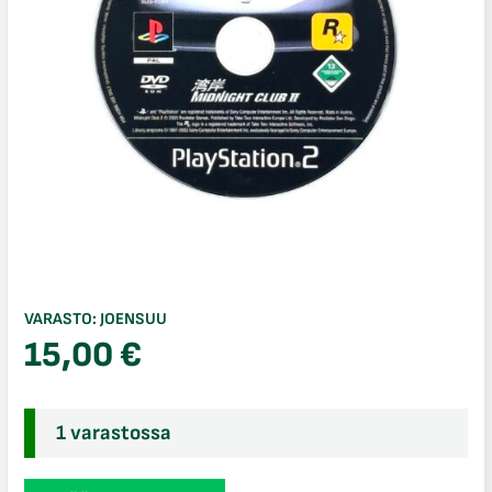
VARASTO:
JOENSUU
15,00
€
1 varastossa
Midnight