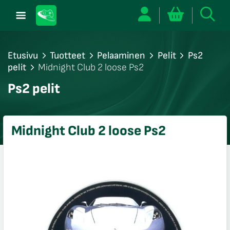
Etusivu
Tuotteet
Pelaaminen
Pelit
Ps2
pelit
Midnight Club 2 loose Ps2
/sulje
Ps2 pelit
likko
/sulje
likko
Midnight Club 2 loose Ps2
/sulje
likko