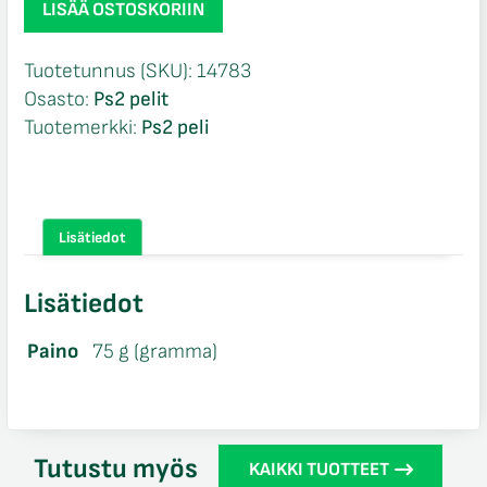
LISÄÄ OSTOSKORIIN
Club
2
Tuotetunnus (SKU):
14783
loose
Osasto:
Ps2 pelit
Ps2
Tuotemerkki:
Ps2 peli
määrä
Lisätiedot
Lisätiedot
Paino
75 g (gramma)
Tutustu myös
KAIKKI TUOTTEET