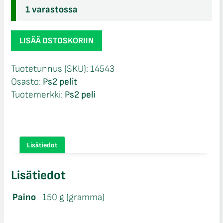
1 varastossa
Teenage
LISÄÄ OSTOSKORIIN
Mutant
Ninja
Tuotetunnus (SKU):
14543
Turtles
Osasto:
Ps2 pelit
Smash-
Tuotemerkki:
Ps2 peli
Up
CIB
Ps2
määrä
Lisätiedot
Lisätiedot
Paino
150 g (gramma)