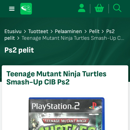
Etusivu
Tuotteet
Pelaaminen
Pelit
Ps2
pelit
Teenage Mutant Ninja Turtles Smash-Up CIB
Ps2
/sulje
Ps2 pelit
likko
/sulje
likko
Teenage Mutant Ninja Turtles
/sulje
Smash-Up CIB Ps2
likko